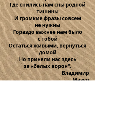
Где снились нам сны родной
тишины
И громкие фразы совсем
не нужны
Гораздо важнее нам было
с тобой
Остаться живыми, вернуться
домой
Но приняли нас здесь
за «белых ворон".
Владимир
Мазур
Протокол Собрания № 3